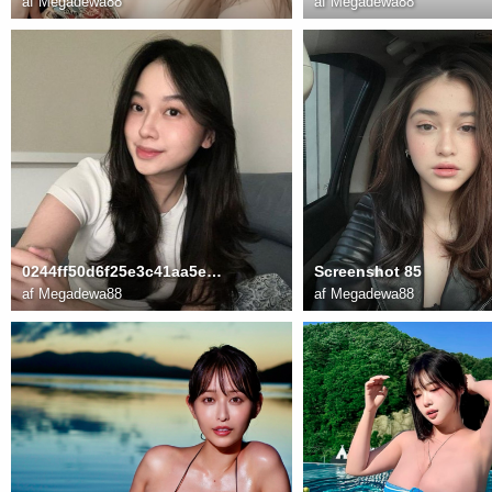
af
Megadewa88
af
Megadewa88
0244ff50d6f25e3c41aa5e6c446e3702
Screenshot 85
af
Megadewa88
af
Megadewa88