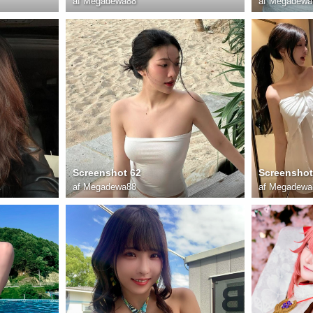
af
Megadewa88
af
Megadewa
Screenshot 62
Screenshot
af
Megadewa88
af
Megadewa