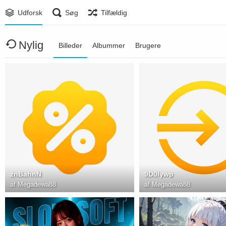
Udforsk
Søg
Tilfældig
Nylig
Billeder
Albummer
Brugere
znBahnN
9D0lywp
af
Megadewa88
af
Megadewa88