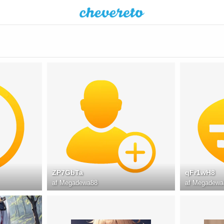
ZP7GbTa
qFr1wH8
af
Megadewa88
af
Megadewa