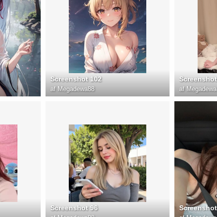
Screenshot 102
Screenshot
af
Megadewa88
af
Megadewa
Screenshot 96
Screenshot