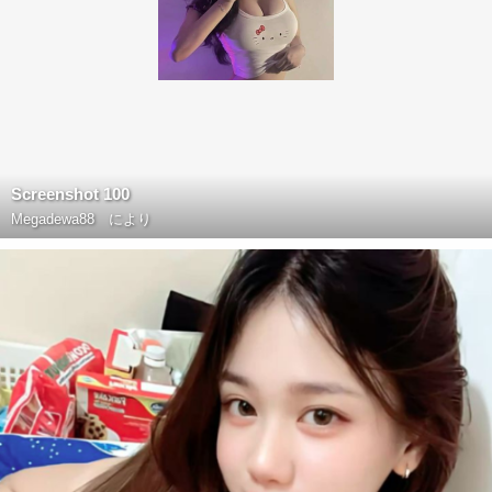
Screenshot 100
Megadewa88
により