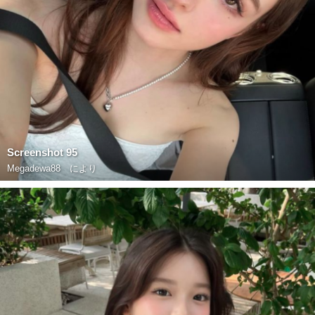
Screenshot 95
Megadewa88
により