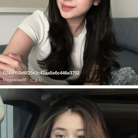
0244ff50d6f25e3c41aa5e6c446e3702
Megadewa88
により