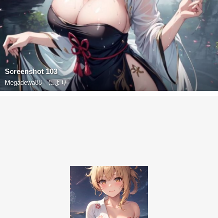
Screenshot 103
Megadewa88
により