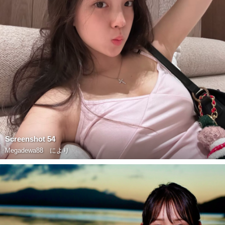
Screenshot 54
Megadewa88
により