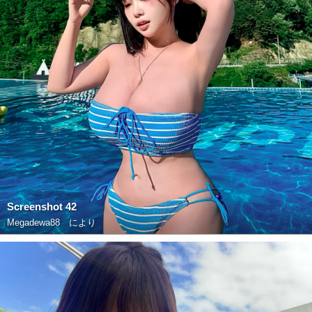
Screenshot 42
Megadewa88
により