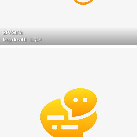
ZP7GbTa
Megadewa88
により