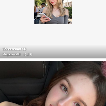
Screenshot 96
Megadewa88
により